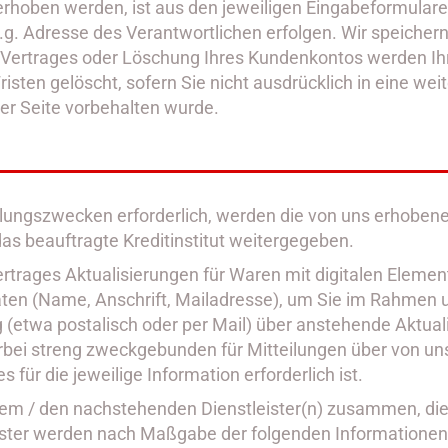
rhoben werden, ist aus den jeweiligen Eingabeformularen
o.g. Adresse des Verantwortlichen erfolgen. Wir speicher
Vertrages oder Löschung Ihres Kundenkontos werden Ihre
sten gelöscht, sofern Sie nicht ausdrücklich in eine wei
er Seite vorbehalten wurde.
hlungszwecken erforderlich, werden die von uns erhoben
 beauftragte Kreditinstitut weitergegeben.
trages Aktualisierungen für Waren mit digitalen Elemente
daten (Name, Anschrift, Mailadresse), um Sie im Rahmen 
(etwa postalisch oder per Mail) über anstehende Aktual
erbei streng zweckgebunden für Mitteilungen über von u
für die jeweilige Information erforderlich ist.
 dem / den nachstehenden Dienstleister(n) zusammen, die
eister werden nach Maßgabe der folgenden Informatione