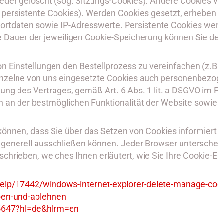
ieder gelöscht (sog. Sitzungs-Cookies). Andere Cookies 
ersistente Cookies). Werden Cookies gesetzt, erheben u
ortdaten sowie IP-Adresswerte. Persistente Cookies we
ie Dauer der jeweiligen Cookie-Speicherung können Sie de
n Einstellungen den Bestellprozess zu vereinfachen (z.B.
inzelne von uns eingesetzte Cookies auch personenbezog
ng des Vertrages, gemäß Art. 6 Abs. 1 lit. a DSGVO im Fal
en an der bestmöglichen Funktionalität der Website sowi
en können, dass Sie über das Setzen von Cookies informi
enerell ausschließen können. Jeder Browser unterscheide
chrieben, welches Ihnen erläutert, wie Sie Ihre Cookie-E
elp
/17442
/windows-internet-explorer-delete-manage-co
ben-und-ablehnen
5647
?hl=de
&hlrm=en