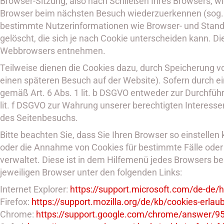
Browser-Sitzung, also nach Schließen Ihres Browsers, w
Browser beim nächsten Besuch wiederzuerkennen (sog. p
bestimmte Nutzerinformationen wie Browser- und Stand
gelöscht, die sich je nach Cookie unterscheiden kann. D
Webbrowsers entnehmen.
Teilweise dienen die Cookies dazu, durch Speicherung vo
einen späteren Besuch auf der Website). Sofern durch e
gemäß Art. 6 Abs. 1 lit. b DSGVO entweder zur Durchführu
lit. f DSGVO zur Wahrung unserer berechtigten Interess
des Seitenbesuchs.
Bitte beachten Sie, dass Sie Ihren Browser so einstell
oder die Annahme von Cookies für bestimmte Fälle oder g
verwaltet. Diese ist in dem Hilfemenü jedes Browsers bes
jeweiligen Browser unter den folgenden Links:
Internet Explorer:
https://support.microsoft.com
/de-de
/h
Firefox:
https://support.mozilla.org
/de
/kb
/cookies-erlau
Chrome:
https://support.google.com
/chrome
/answer
/9