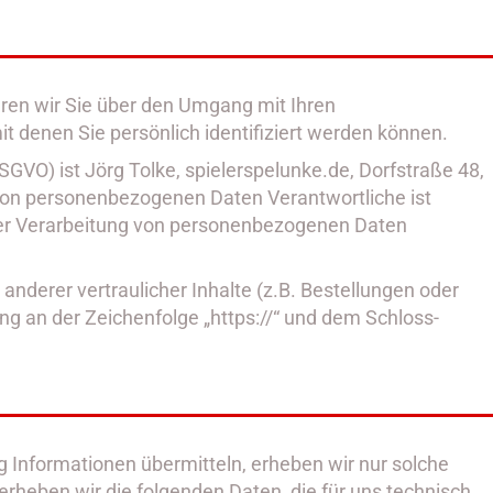
eren wir Sie über den Umgang mit Ihren
 denen Sie persönlich identifiziert werden können.
GVO) ist Jörg Tolke, spielerspelunke.de, Dorfstraße 48,
 von personenbezogenen Daten Verantwortliche ist
l der Verarbeitung von personenbezogenen Daten
derer vertraulicher Inhalte (z.B. Bestellungen oder
g an der Zeichenfolge „https://“ und dem Schloss-
g Informationen übermitteln, erheben wir nur solche
erheben wir die folgenden Daten, die für uns technisch