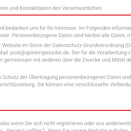
aten und Kontaktdaten des Verantwortlichen
d bedanken uns für Ihr Interesse. Im Folgenden informi
e. Personenbezogene Daten sind hierbei alle Daten, mit
er Website im Sinne der Datenschutz-Grundverordnung (DS
Mail: post@spielerspelunke.de. Der für die Verarbeitung
in oder gemeinsam mit anderen über die Zwecke und Mitte
 Schutz der Übertragung personenbezogener Daten und an
rschlüsselung. Sie können eine verschlüsselte Verbindun
lso wenn Sie sich nicht registrieren oder uns anderweiti
g. „Server-Logfiles“). Wenn Sie unsere Website aufrufen, 