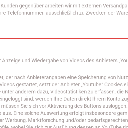
ren Kunden gegenüber arbeiten wir mit externen Versand
 Ihre Telefonnummer, ausschließlich zu Zwecken der Waren
r Anzeige und Wiedergabe von Videos des Anbieters „Yout
t, der nach Anbieterangaben eine Speicherung von Nutze
ideos gestartet, setzt der Anbieter „Youtube“ Cookies e
unter anderem dazu, Videostatistiken zu erfassen, die N
ngeloggt sind, werden Ihre Daten direkt Ihrem Konto zug
müssen Sie sich vor Aktivierung des Buttons ausloggen. G
e aus. Eine solche Auswertung erfolgt insbesondere gemäß
ter Werbung, Marktforschung und/oder bedarfsgerechten 
rofile, wobei Sie sich zur Ausübung dessen an YouTube