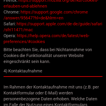
Firefox:
https://support.mozilla.org
/de
/kb
/cookies-
erlauben-und-ablehnen
Chrome:
https://support.google.com
/chrome
/answer
/95647
?hl=de
&hlrm=en
Safari:
https://support.apple.com
/de-de
/guide
/safari
/sfri11471
/mac
Opera:
https://help.opera.com
/de
/latest
/web-
preferences
/#cookies
Bitte beachten Sie, dass bei Nichtannahme von
Cookies die Funktionalität unserer Website
eingeschränkt sein kann.
4) Kontaktaufnahme
Im Rahmen der Kontaktaufnahme mit uns (z.B. per
Kontaktformular oder E-Mail) werden
personenbezogene Daten erhoben. Welche Daten
im Falle der Nutzung eines Kontaktformulars