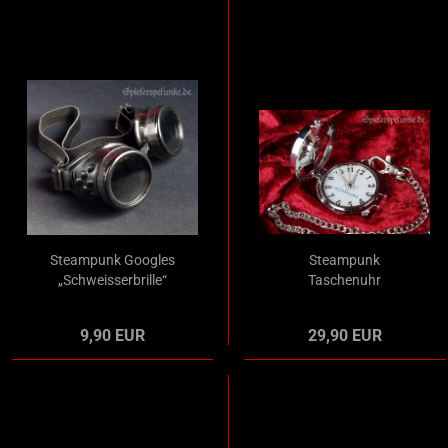
Steampunk Googles
Steampunk
„Schweisserbrille“
Taschenuhr
schwarz mit
"Freimaurer" rund mit
schwarzem Glas und
Springdeckel und
9,90 EUR
29,90 EUR
Gummiband
Kette im Lederetui für
Gürtelbefestigung