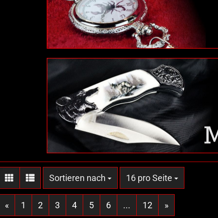
Sortieren nach
pro Seite
Sortieren nach
16 pro Seite
«
1
2
3
4
5
6
...
12
»