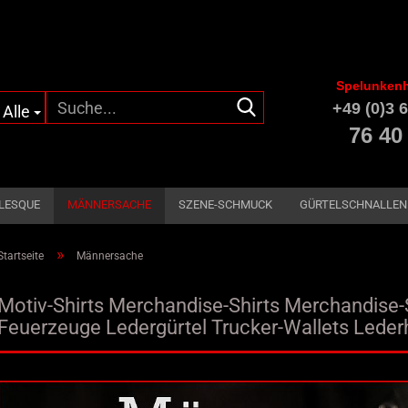
Spelunkenh
Suche...
+49 (0)3 6
Alle
76 40
LESQUE
MÄNNERSACHE
SZENE-SCHMUCK
GÜRTELSCHNALLEN
»
Startseite
Männersache
Motiv-Shirts Merchandise-Shirts Merchandis
Feuerzeuge Ledergürtel Trucker-Wallets Leder