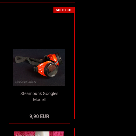
SOLD OUT
Steampunk Googles
Modell
„Schweißerbrille“ rot
mit schwarzem Glas
9,90 EUR
und Gummiband