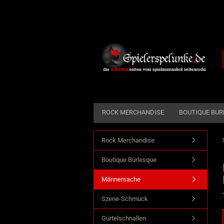
ROCK MERCHANDISE
BOUTIQUE BUR
Rock Merchandise
Dekoration anzeigen
Boutique Burlesque
Taverne
Männersache
Zierrat
Szene-Schmuck
Gürtelschnallen