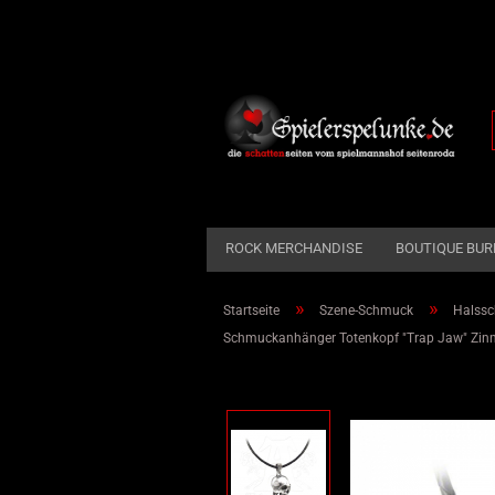
ROCK MERCHANDISE
BOUTIQUE BUR
»
»
Startseite
Szene-Schmuck
Halss
Schmuckanhänger Totenkopf "Trap Jaw" Zinn
Dekoration anzeigen
Taverne
Zierrat