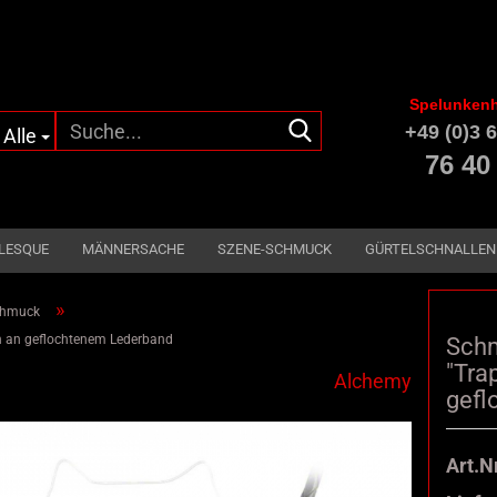
Spelunkenh
Suche...
+49 (0)3 6
Alle
76 40
LESQUE
MÄNNERSACHE
SZENE-SCHMUCK
GÜRTELSCHNALLEN
»
chmuck
 an geflochtenem Lederband
Schm
"Tra
Alchemy
gefl
Art.Nr