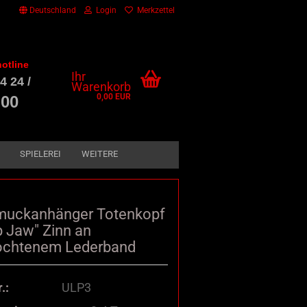
Deutschland
Login
Merkzettel
otline
Ihr
4 24 /
Warenkorb
0,00 EUR
 00
SPIELEREI
WEITERE
uckanhänger Totenkopf
p Jaw" Zinn an
ochtenem Lederband
.:
ULP3