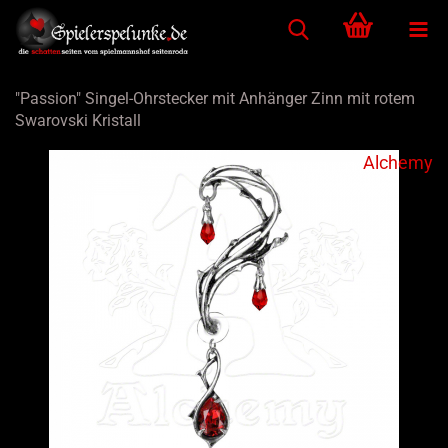
"Passion" Singel-Ohrstecker mit Anhänger Zinn mit rotem
Swarovski Kristall
Alchemy