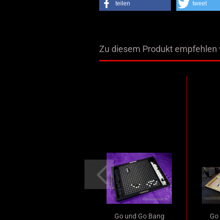
teilen
tweet
Zu diesem Produkt empfehlen w
Go und Go Bang
Go