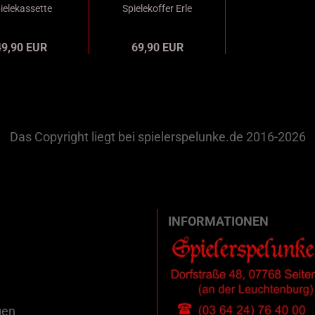
ielekassette
Spielekoffer Erle
assivholz...
Massivholz,...
49,90 EUR
69,90 EUR
Das Copyright liegt bei spielerspelunke.de 2016-2026
INFORMATIONEN
gen