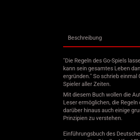
Beschreibung
"Die Regeln des Go-Spiels lass
kann sein gesamtes Leben dami
ergründen." So schrieb einmal 
Spieler aller Zeiten.
Mit diesem Buch wollen die Aut
Leser ermöglichen, die Regeln 
darüber hinaus auch einige gr
Prinzipien zu verstehen.
Einführungsbuch des Deutsche