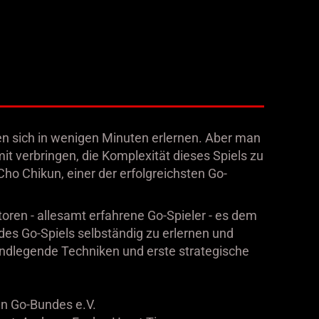
en sich in wenigen Minuten erlernen. Aber man
t verbringen, die Komplexität dieses Spiels zu
Cho Chikun, einer der erfolgreichsten Go-
oren - allesamt erfahrene Go-Spieler - es dem
des Go-Spiels selbständig zu erlernen und
undlegende Techniken und erste strategische
n Go-Bundes e.V.