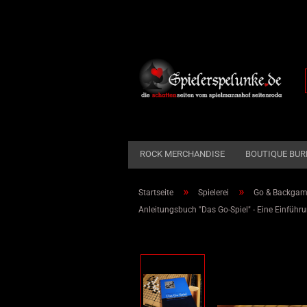
ROCK MERCHANDISE
BOUTIQUE BUR
»
»
Startseite
Spielerei
Go & Backga
Anleitungsbuch "Das Go-Spiel" - Eine Einführun
Dekoration anzeigen
Taverne
Zierrat