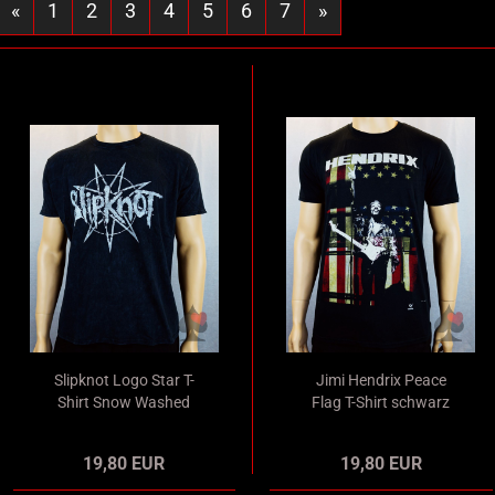
«
1
2
3
4
5
6
7
»
Slipknot Logo Star T-
Jimi Hendrix Peace
Shirt Snow Washed
Flag T-Shirt schwarz
Merchandise
Merchandise
19,80 EUR
19,80 EUR