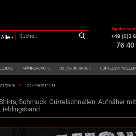
Spelunkenh
Suche...
+49 (0)3 6
Alle
76 40
LESQUE
MÄNNERSACHE
SZENE-SCHMUCK
GÜRTELSCHNALLEN
»
Startseite
Rock Merchandise
Shirts, Schmuck, Gürtelschnallen, Aufnäher mi
Lieblingsband