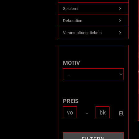
Spielerei
Dekoration
Veranstaltungstickets
MOTIV
MOTIV
PREIS
PREIS
Preis bis
-
EUR