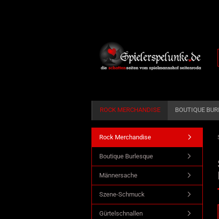
ROCK MERCHANDISE
BOUTIQUE BUR
Rock Merchandise
Dekoration anzeigen
Boutique Burlesque
Taverne
Männersache
Zierrat
Szene-Schmuck
Gürtelschnallen