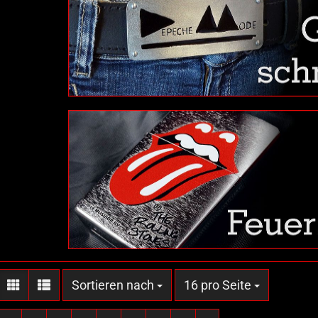
Sortieren nach
pro Seite
Sortieren nach
16 pro Seite