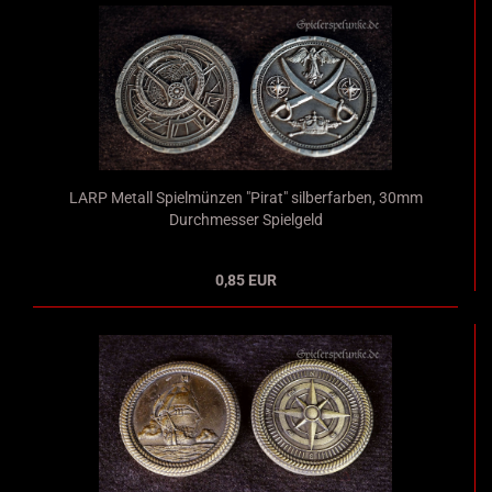
LARP Metall Spielmünzen "Pirat" silberfarben, 30mm
Durchmesser Spielgeld
0,85 EUR