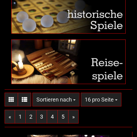
Sortieren nach
pro Seite
Sortieren nach
16 pro Seite
«
1
2
3
4
5
»