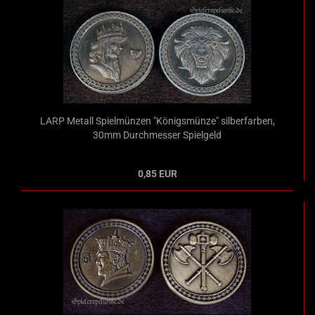
LARP Metall Spielmünzen "Königsmünze" silberfarben,
30mm Durchmesser Spielgeld
0,85 EUR