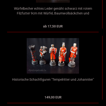
Würfelbecher echtes Leder genäht schwarz mit rotem
Filzfutter 9cm mit Würfel, Baumwollsäckchen und
Spielanleitung
ab 17,50 EUR
Historische Schachfiguren "Tempelritter und Johanniter"
149,00 EUR