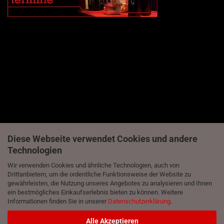
Diese Webseite verwendet Cookies und andere
Technologien
Wir verwenden Cookies und ähnliche Technologien, auch von
Drittanbietern, um die ordentliche Funktionsweise der Website zu
gewährleisten, die Nutzung unseres Angebotes zu analysieren und Ihnen
ein bestmögliches Einkaufserlebnis bieten zu können. Weitere
Informationen finden Sie in unserer
Datenschutzerklärung
.
Alle Akzeptieren