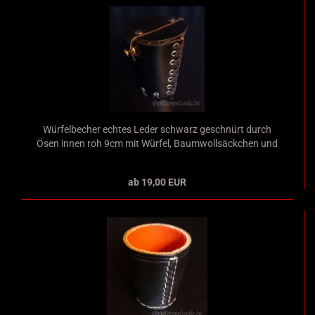
Würfelbecher echtes Leder schwarz geschnürt durch
Ösen innen roh 9cm mit Würfel, Baumwollsäckchen und
Spielanleitung
ab 19,00 EUR