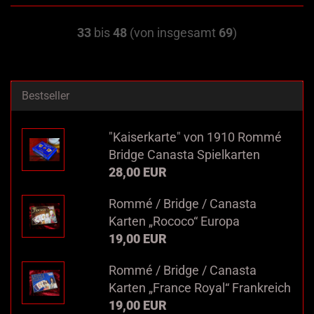
33
bis
48
(von insgesamt
69
)
Bestseller
"Kaiserkarte" von 1910 Rommé
Bridge Canasta Spielkarten
28,00 EUR
Rommé / Bridge / Canasta
Karten „Rococo“ Europa
19,00 EUR
Rommé / Bridge / Canasta
Karten „France Royal“ Frankreich
19,00 EUR