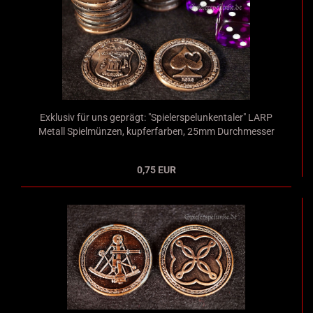
Exklusiv für uns geprägt: "Spielerspelunkentaler" LARP
Metall Spielmünzen, kupferfarben, 25mm Durchmesser
Spielgeld
0,75 EUR